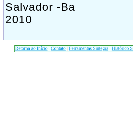
Salvador -Ba
2010
Retorna ao Início
|
Contato
|
Ferramentas Sintegra
|
Histórico S